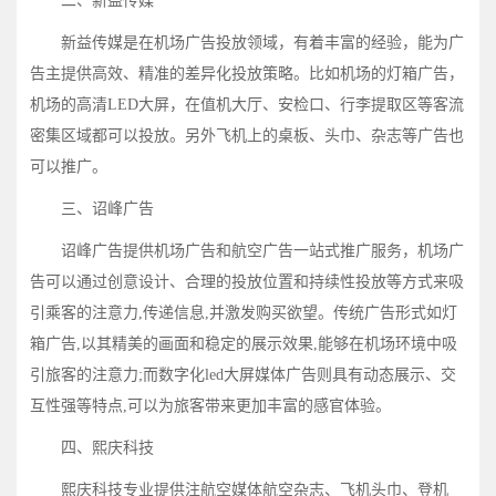
二、新益传媒
新益传媒是在机场广告投放领域，有着丰富的经验，能为广
告主提供高效、精准的差异化投放策略。比如机场的灯箱广告，
机场的高清LED大屏，在值机大厅、安检口、行李提取区等客流
密集区域都可以投放。另外飞机上的桌板、头巾、杂志等广告也
可以推广。
三、诏峰广告
诏峰广告提供机场广告和航空广告一站式推广服务，机场广
告可以通过创意设计、合理的投放位置和持续性投放等方式来吸
引乘客的注意力,传递信息,并激发购买欲望。传统广告形式如灯
箱广告,以其精美的画面和稳定的展示效果,能够在机场环境中吸
引旅客的注意力;而数字化led大屏媒体广告则具有动态展示、交
互性强等特点,可以为旅客带来更加丰富的感官体验。
四、熙庆科技
熙庆科技专业提供注航空媒体航空杂志、飞机头巾、登机